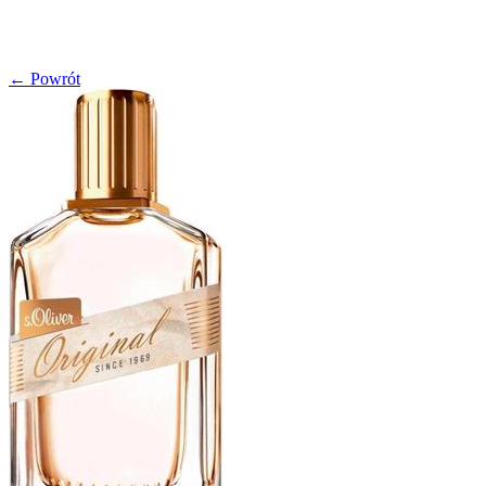
← Powrót