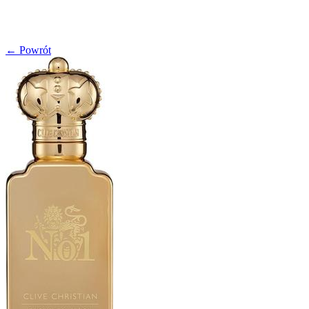
← Powrót